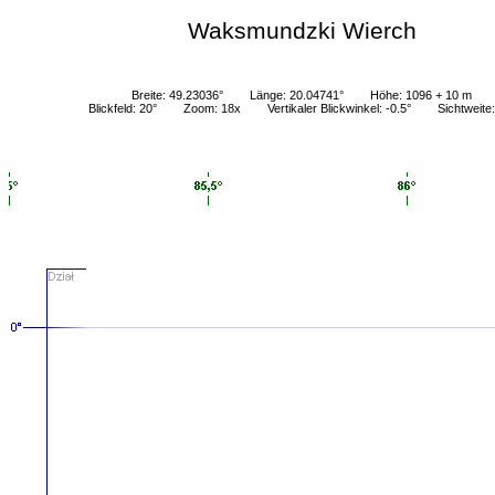
Waksmundzki Wierch
Breite: 49.23036°
Länge: 20.04741°
Höhe: 1096 + 10 m
Blickfeld: 20°
Zoom: 18x
Vertikaler Blickwinkel: -0.5°
Sichtweite