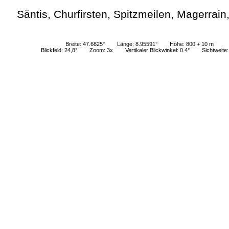
Säntis, Churfirsten, Spitzmeilen, Magerrain
Breite: 47.6825°
Länge: 8.95591°
Höhe: 800 + 10 m
Blickfeld: 24,8°
Zoom: 3x
Vertikaler Blickwinkel: 0.4°
Sichtweite